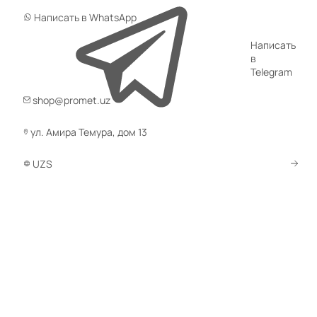
Написать в WhatsApp
Написать
в
Telegram
shop@promet.uz
ул. Амира Темура, дом 13
UZS
Стеллажи серии MS используются для хранения грузов в
архивах, офисах, на складах, в частных домах и многих
других местах. Высота от 1600 до 3100 мм, ширина от 700
до 1500 мм, глубина от 300 до 800 мм, нагрузка на полку
– 100, 150 или 200 кг, нагрузка на стойки – 500, 750 или
1000 кг. Полки и стойки защищены порошковой краской
серого цвета (RAL 7038).