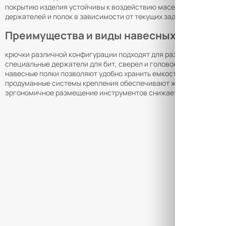
покрытию изделия устойчивы к воздействию масел, эмульсий и
держателей и полок в зависимости от текущих задач, обеспечив
Преимущества и виды навесных элемент
крючки различной конфигурации подходят для размещения ключе
специальные держатели для бит, сверел и головок упрощают дос
навесные полки позволяют удобно хранить емкости с метизами, 
продуманные системы крепления обеспечивают жесткую фиксац
эргономичное размещение инструментов снижает риск их повре