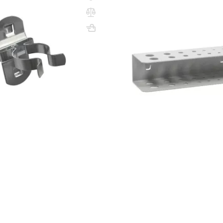
4
Держатель для шестигранни
60х25х60
ВхШхГ, мм: 40х160х50
(1)
ум
83 000 сум
55 000 сум
72 000 сум
q_9005
В КОРЗИНУ
В КО
Показать ещё
1
2
ных шкафов, тележек и тумб
ать дополнительные аксессуары, которые крепятся на перфориро
 расходные материалы, оставляя рабочую поверхность стола или
производительность труда в мастерской или производственном ц
 что гарантирует их надежность при работе с тяжелым инструмен