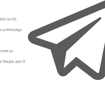
 940-44-00
ть в WhatsApp
omet.uz
а Темура, дом 13