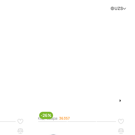
0
0
0
Войти в личный кабинет
UZS
ram
ан
1
2
-26%
Код товара:
36357
Крючок HK 2-80