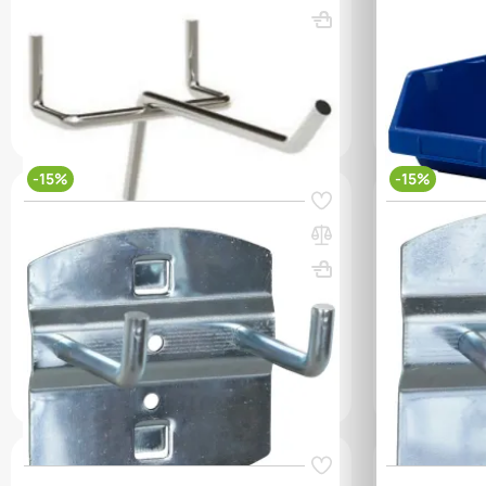
ВхШхГ, мм: 
(0)
(1)
227 000 сум
157 000 
q_65109
q_79017
В КОРЗИНУ
-15%
-15%
Код товара:
65411
Код товара:
654
Крючок HK 2-50
Крючок HK П
ВхШхГ, мм: 60x55x60
Вес, кг: 0.05
ВхШхГ, мм: 
(0)
(0)
58 000 сум
69 000 сум
46 000 с
q_114968
q_114972
В КОРЗИНУ
Код товара:
10331
Код товара:
223