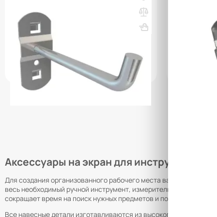
Крючок HK 120
Крючок НК 
ВхШхГ, мм: 60х25х130
Вес, кг: 0.05
ВхШхГ, мм: 
(0)
(0)
53 000 сум
69 000 сум
62 000 с
q_9003
q_9004
В КОРЗИНУ
Аксессуары на экран для инструменталь
Для создания организованного рабочего места важно использов
весь необходимый ручной инструмент, измерительные приборы и
сокращает время на поиск нужных предметов и повышает общую 
Все навесные детали изготавливаются из высокопрочной стали,