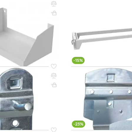
перфорированного экрана
Салазка под держатели
тан-GS 70х278х155 (цвет
инструмента-03
ВхШхГ, мм: 130х960х160
0х278х155
(0)
1 347 000 сум
ум
q_65572
В КОРЗИНУ
В КО
-15%
10
Код товара:
65414
5
Крючок HK 4.1
60x25x25
Вес, кг: 0.05
ВхШхГ, мм: 80x55x60
(0)
ум
44 000 сум
77 000 сум
91 000 сум
q_114971
В КОРЗИНУ
В КО
-23%
04
Код товара:
17770