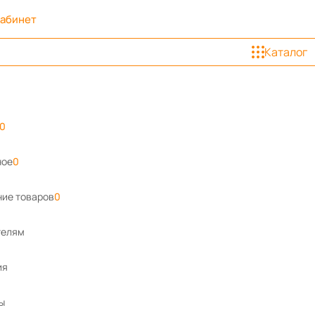
кабинет
Каталог
0
ное
0
ие товаров
0
телям
ия
ы