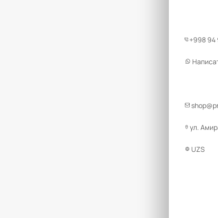
+998 94
Написа
shop@pr
ул. Амир
UZS