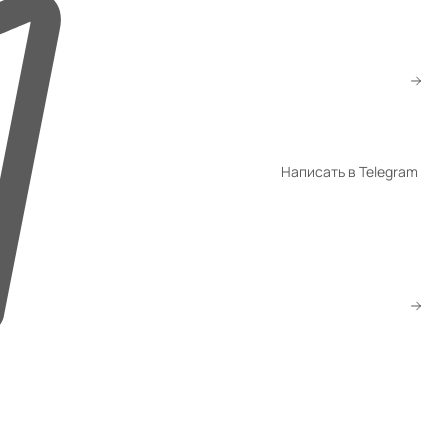
+998 94 940-44-00
+998 94 940-94-04
shop@promet.uz
Написать в Telegram
WhatsApp
Telegram
Скачать прайс
Заказать звонок