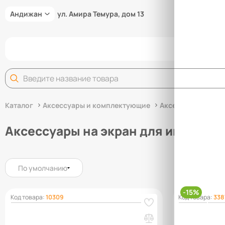
Андижан
ул. Амира Темура, дом 13
Задай
Каталог
Аксессуары и комплектующие
Аксессуары для и
Аксессуары на экран для инструм
По умолчанию
-15%
Код товара:
10309
Код товара:
338
Металлические крючки Титан-GS 8 см.
Ящик пласт
(10 шт.)
500x230x15