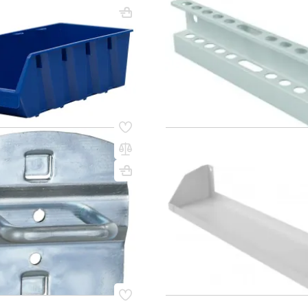
ВхШхГ, мм: 80х315х30
150х230х500
Вес, кг: 0.65
(0)
48 000 сум
сум
185 000 сум
q_65106
В КОРЗИНУ
В КО
15
Код товара:
10032
 25-35
Полка для перфорированно
длинная Титан-GS 70х578х15
60x55x25
Вес, кг: 0.05
белый)
ВхШхГ, мм: 70х578х155
(0)
ум
55 000 сум
157 000 сум
q_65110
В КОРЗИНУ
В КО
96
Код товара:
12415