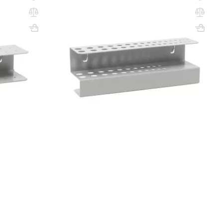
ков HH
Держатель для сверл DH
Вес, кг: 0.02
ВхШхГ, мм: 45х200х50
Вес, кг: 0.3
(0)
63 000 сум
85 000 сум
q_9006
РЗИНУ
В КОРЗИНУ
ванные экраны. Эти элементы позволяют компактно разместить
 тумбы свободной. Продуманное размещение оснастки
ехе.
том. Благодаря качественному защитно-декоративному