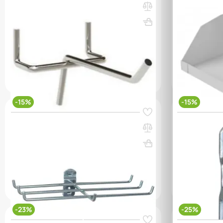
Металлические крючки Титан-GS 5 см.
Полка для 
(10 шт.)
короткая Ти
белый)
(0)
ВхШхГ, мм: 7
(0)
150 000 сум
92 000 с
q_65108
q_65111
В КОРЗИНУ
-15%
-15%
Код товара:
65413
Код товара:
654
Крючок HK 3-1524
Крючок HK 2
ВхШхГ, мм: 60x240x130
Вес, кг: 0.05
ВхШхГ, мм: 
(0)
(0)
81 000 сум
96 000 сум
37 000 с
q_114970
q_114967
В КОРЗИНУ
-23%
-25%
Код товара:
17517
Код товара:
179