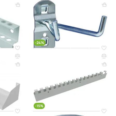
ВхШхГ, мм: 60х25х80
Вес, кг: 0.05
(0)
38 000 сум
52 000 сум
q_79016
РЗИНУ
В КОРЗИНУ
-24%
Код товара:
33879
го экрана
Держатель для торцевых головок 1/2
5 (цвет
HeC
ВхШхГ, мм: 60х502х33
Вес, кг: 1.5
(0)
294 000 сум
387 000 сум
q_79019
РЗИНУ
В КОРЗИНУ
-15%
Код товара:
65416