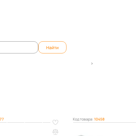
те вопрос, ответим быстро!
WhatsApp
Teleg
Найти
нструментальных шкафов, тележек и тумб
Аксессуары на экр
ентальных шкафов, тележек и тумб
77
Код товара:
10458
иковый Практик
Держатель для инструмента
0