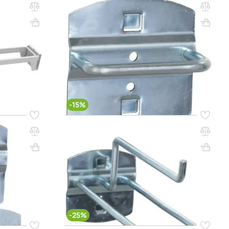
Крючок HK П 25-55
ВхШхГ, мм: 60x55x25
Вес, кг: 0.05
(0)
56 000 сум
66 000 сум
q_114973
РЗИНУ
В КОРЗИНУ
-15%
Код товара:
65412
Крючок HK 3-150
Вес, кг: 0.05
ВхШхГ, мм: 60x55x150
Вес, кг: 0.05
(0)
65 000 сум
77 000 сум
q_114969
РЗИНУ
В КОРЗИНУ
-25%
Код товара:
18622