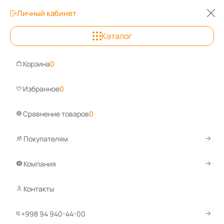
Личный кабинет
Каталог
Андижан
Корзина
0
Задайте вопрос, от
Избранное
0
Сравнение товаров
0
Покупателям
Каталог
Аксессуары и комплектующие
Аксессуары для и
Прочие аксессуары для инструмен
Компания
Контакты
По
+998 94 940-44-00