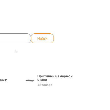
те вопрос, ответим быстро!
WhatsApp
Teleg
Найти
ротивни
Противни
Противни из черной
тали
стали
42 товара