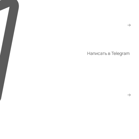
+998 94 940-44-00
+998 94 940-94-04
shop@promet.uz
Написать в Telegram
WhatsApp
Telegram
Скачать прайс
Заказать звонок