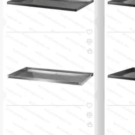
q_80222
q_80247
В КОРЗИНУ
Код товара:
34934
Код товара:
350
Противень для выпекания ПДВ -
Противень д
30х600х800, алюминий,
20х600х800,
перфорированный, 4 борта
борта
ВхШхГ, мм: 30х600х800
Вес, кг: 7.13
ВхШхГ, мм: 
(0)
(0)
718 000 сум
189 000 
q_80158
q_80257
В КОРЗИНУ
Код товара:
34933
Код товара:
349
Противень для выпекания ПДВ -
Противень д
20х600х800, алюминий,
40х600х800
перфорированный, 4 борта
перфориров
ВхШхГ, мм: 20х600х800
Вес, кг: 6.76
ВхШхГ, мм: 