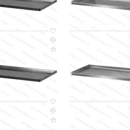
q_80199
В КОРЗИНУ
В КО
33
Код товара:
34939
ля выпекания ПДВ -
Противень для выпекания П
 черная сталь, сплошной, 4
40х530х325, алюминий, спл
борта
20х600х800
Вес, кг: 3.67
ВхШхГ, мм: 40х530х325
(0)
сум
265 000 сум
q_80163
В КОРЗИНУ
В КО
35
Код товара:
35027
ля выпекания ПДВ -
Противень для выпекания П
, алюминий,
40х530х650, черная сталь, 
анный, 4 борта
борта
40х600х800
Вес, кг: 7.5
ВхШхГ, мм: 40х530х650