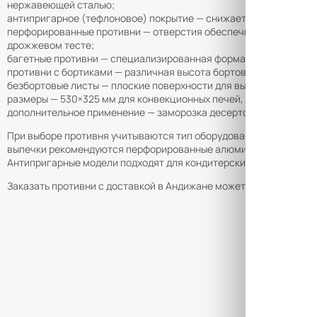
нержавеющей сталью;
антипригарное (тефлоновое) покрытие — снижает вероятность п
перфорированные противни — отверстия обеспечивают поступлен
дрожжевом тесте;
багетные противни — специализированная форма с волнообразн
противни с бортиками — различная высота бортов (от 2 до 10 см
безбортовые листы — плоские поверхности для выпечки печенья,
размеры — 530×325 мм для конвекционных печей, 400×600 мм дл
дополнительное применение — заморозка десертов и холодных за
При выборе противня учитываются тип оборудования на кухне, 
выпечки рекомендуются перфорированные алюминиевые модели. 
Антипригарные модели подходят для кондитерских изделий и де
Заказать противни с доставкой в Андижане можете в нашем инте