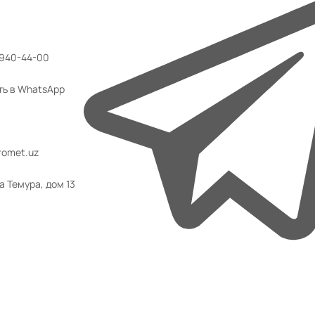
 940-44-00
ть в WhatsApp
omet.uz
а Темура, дом 13