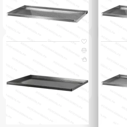
(0)
(0)
718 000 сум
719 000 
q_80157
q_80159
В КОРЗИНУ
Код товара:
35017
Код товара:
349
Противень для выпекания ПДВ -
Противень д
20х530х325, черная сталь, сплошной, 4
10х530х325,
борта
борта
ВхШхГ, мм: 20х530х325
Вес, кг: 1.5
ВхШхГ, мм: 1
(0)
(0)
91 000 сум
209 000 
q_80241
q_80160
В КОРЗИНУ