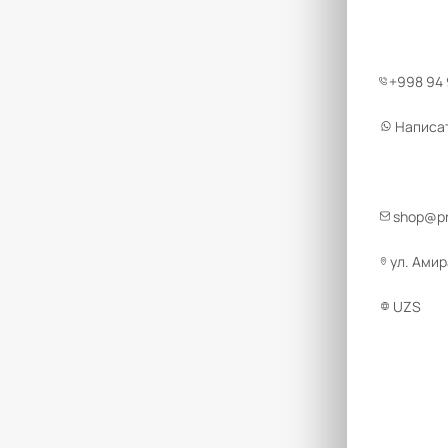
+998 94
Написа
shop@pr
ул. Амир
UZS