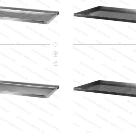
(0)
сум
170 000 сум
q_80251
В КОРЗИНУ
В КО
36
Код товара:
35001
ля выпекания ПДВ -
Противень для выпекания П
 алюминий, сплошной, 4
20х530х470, черная сталь,
перфорированный, 4 борта
0х530х325
Вес, кг: 2.5
ВхШхГ, мм: 20х530х470
(0)
сум
128 000 сум
q_80225
В КОРЗИНУ
В КО
Показать ещё
...