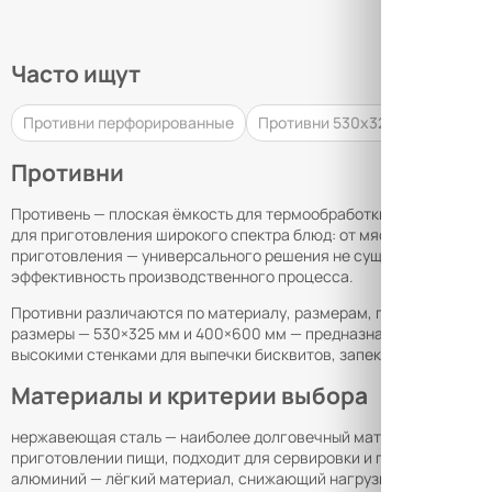
Часто ищут
Противни перфорированные
Противни 530х325
Зонты вы
Противни
Противень — плоская ёмкость для термообработки продуктов в 
для приготовления широкого спектра блюд: от мяса и гарниров 
приготовления — универсального решения не существует. Прави
эффективность производственного процесса.
Противни различаются по материалу, размерам, глубине, налич
размеры — 530×325 мм и 400×600 мм — предназначены для различ
высокими стенками для выпечки бисквитов, запеканок и порцио
Материалы и критерии выбора
нержавеющая сталь — наиболее долговечный материал, не подв
приготовлении пищи, подходит для сервировки и подогрева на р
алюминий — лёгкий материал, снижающий нагрузку на повара; о