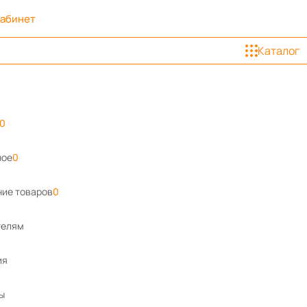
кабинет
Каталог
0
ное
0
ие товаров
0
телям
ия
ы