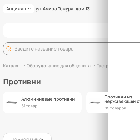
Андижан
ул. Амира Темура, дом 13
Задай
Каталог
Оборудование для общепита
Гастроемкости и п
Противни
Противни из
Алюминиевые противни
нержавеющей с
51 товар
95 товаров
По умолчанию