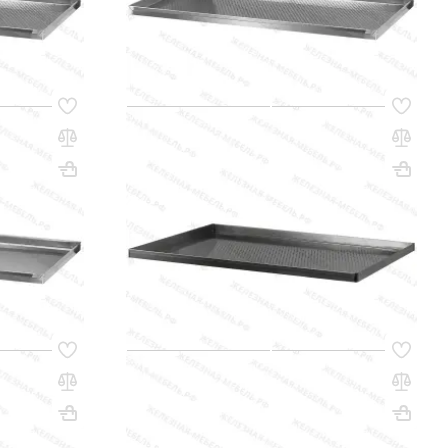
q_80148
РЗИНУ
В КОРЗИНУ
Код товара:
35002
ДВ -
Противень для выпекания ПДВ -
ошной, 4
30х530х470, черная сталь,
перфорированный, 4 борта
Вес, кг: 3.2
ВхШхГ, мм: 30х530х470
Вес, кг: 2.19
(0)
147 000 сум
q_80226
РЗИНУ
В КОРЗИНУ
Код товара:
35020
ДВ -
Противень для выпекания ПДВ -
сплошной, 4
10х530х470, черная сталь, сплошной, 4
борта
Вес, кг: 3.05
ВхШхГ, мм: 10х530х470
Вес, кг: 1.9