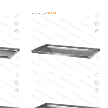
Код товара:
34928
ДВ -
Противень для выпекания ПДВ -
ошной, 4
10х600х400, алюминий,
перфорированный, 4 борта
Вес, кг: 3.38
ВхШхГ, мм: 10х600х400
Вес, кг: 3.38
(0)
327 000 сум
q_80152
РЗИНУ
В КОРЗИНУ
Код товара:
34924
ДВ -
Противень для выпекания ПДВ -
10х530х650, алюминий,
перфорированный, 4 борта
Вес, кг: 4.05
ВхШхГ, мм: 10х530х650
Вес, кг: 4.68
(0)
446 000 сум