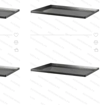
(0)
112 000 сум
q_80244
РЗИНУ
В КОРЗИНУ
Код товара:
35011
ДВ -
Противень для выпекания ПДВ -
40х600х400, черная сталь,
перфорированный, 4 борта
Вес, кг: 2.04
ВхШхГ, мм: 40х600х400
Вес, кг: 2.32
(0)
139 000 сум
q_80235
РЗИНУ
В КОРЗИНУ