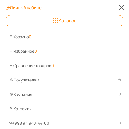
Личный кабинет
0
Каталог
Андижан
+9
Корзина
0
Задайте вопрос, ответим быстро!
Whats
Избранное
0
Сравнение товаров
0
Покупателям
Каталог
Оборудование для склада
Поддоны для склада
Металлические поддоны
Компания
Контакты
1
2
По умолчанию
+998 94 940-44-00