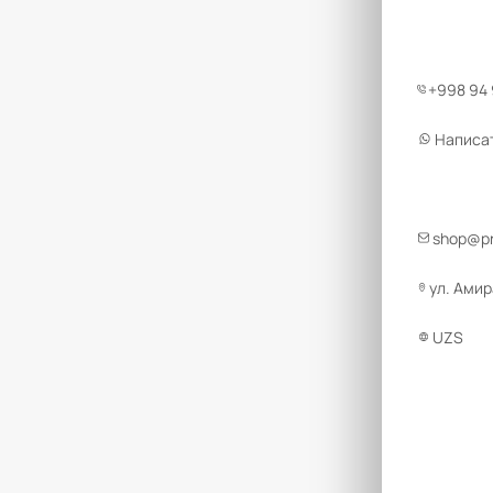
+998 94
Написа
shop@pr
ул. Амир
UZS