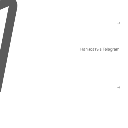
+998 94 940-44-00
+998 94 940-94-04
shop@promet.uz
Написать в Telegram
WhatsApp
Telegram
Скачать прайс
Заказать звонок