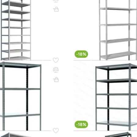
полок)
3000х1000х600
Вес, кг: 65.32
ВхШхГ, мм: 2000х1000х400
В
(3)
0 сум
5 574 000 сум
2 316 000 сум
2 825 0
q_25767
В КОРЗИНУ
В КО
-18%
31
Код товара:
23231
HARD 2000х1000х600 (4
Стеллаж MS HARD 2500х1000
полок)
2000х1000х600
Вес, кг: 29.8
ВхШхГ, мм: 2500х1000х500
В
(2)
0 сум
2 497 000 сум
2 661 000 сум
3 246 0
q_25799
В КОРЗИНУ
В КО
-18%
34
Код товара:
13080
HARD 3000х1000х500 (10
Стеллаж MS HARD 3000х1000