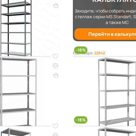
2500х1000х600
Вес, кг: 52.92
Заходите, чтобы собрать инд
стеллаж серии MS Standart, S
а также МС
0 сум
4 452 000 сум
Перейти в калькул
В КОРЗИНУ
-18%
09
Код товара:
22842
HARD 2200х1000х400 (5
Стеллаж MS HARD 2200х1000
полок)
2200х1000х400
Вес, кг: 29.57
ВхШхГ, мм: 2200х1000х300
В
(0)
0 сум
2 540 000 сум
2 132 000 сум
2 600 0
q_25776
В КОРЗИНУ
В КО
-18%
52
Код товара:
22823
HARD 3000х1000х600 (10
Стеллаж MS HARD 2000х1000