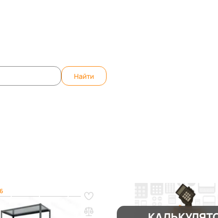
те вопрос, ответим быстро!
WhatsApp
Teleg
Найти
Стеллажи MS Hard
36
HARD 2500х1000х600 (8
КАЛЬКУЛЯТ