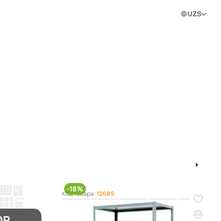
0
0
0
Войти в личный кабинет
UZS
ram
1
2
3
4
-18%
Код товара:
12689
Стеллаж MS HARD 2000х1000х500 (5
полок)
ОР