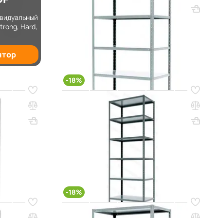
ВхШхГ, мм: 2000х1000х500
Вес, кг: 31.8
ивидуальный
(5)
trong, Hard,
2 195 000 сум
2 677 000 сум
ятор
q_25769
В КОРЗИНУ
-18%
Код товара:
11139
х300 (6
Стеллаж MS HARD 2500х1000х600 (7
полок)
ес, кг: 29.72
ВхШхГ, мм: 2500х1000х600
Вес, кг: 47.72
(1)
00 сум
3 286 000 сум
4 008 000 сум
q_25804
РЗИНУ
В КОРЗИНУ
-18%
Код товара:
11017
х400 (6
Стеллаж MS HARD 3000х1000х500 (5