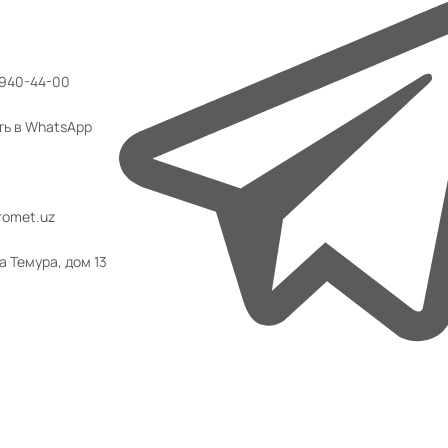
 940-44-00
ть в WhatsApp
omet.uz
а Темура, дом 13