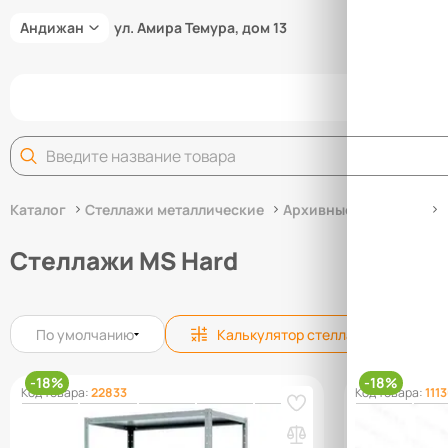
Андижан
ул. Амира Темура, дом 13
Задай
Каталог
Стеллажи металлические
Архивные стеллажи
Стеллажи MS Hard
По умолчанию
Калькулятор стеллажей
-18%
-18%
Код товара:
22833
Код товара:
111
Стеллаж MS HARD 2000х1000х600 (5
Стеллаж MS 
полок)
полок)