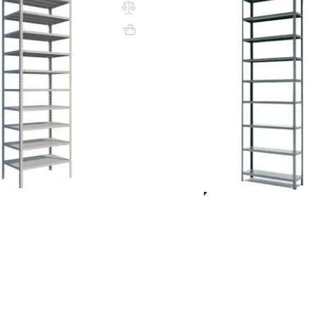
полок)
3000х1000х500
Вес, кг: 58.92
ВхШхГ, мм: 3000х1000х600
В
(1)
0 сум
5 045 000 сум
4 206 000 сум
5 130 0
q_25829
В КОРЗИНУ
В КО
Показать ещё
1
2
3
4
 с 2 полками
Стеллажи 900х500 мм
Показать все
ранения тяжелых грузов в архивах, мастерских, библиотеках, учеб