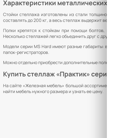
Характеристики металлических стеллаж
Стойки стеллажа изготовлены из стали толщиной 1,5 мм, мета
составлять до 200 кг, а весь стеллаж выдержит вес в 800–1000 к
Полки крепятся к стойкам при помощи болтов, это обеспечи
Несколько стеллажей легко объединить друг с другом.
Модели серии MS Hard имеют разные габариты: высоту от 2 до 
папок-регистраторов.
Можно отдельно приобрести дополнительные полки, задние и бо
Купить стеллаж «Практик» серии MS Har
На сайте «Железная мебель» большой ассортимент стеллажей «
найти мебель нужного размера и узнать ее цену.