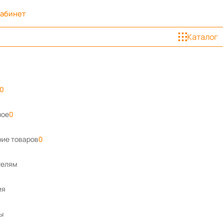
кабинет
Каталог
0
ное
0
ие товаров
0
телям
ия
ы