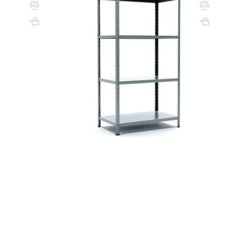
полки)
ес, кг: 60.12
ВхШхГ, мм: 2000х1000х500
Вес, кг: 27.24
(1)
00 сум
1 874 000 сум
2 286 000 сум
q_25768
РЗИНУ
В КОРЗИНУ
ных заведения, магазинах, офисах и других местах.