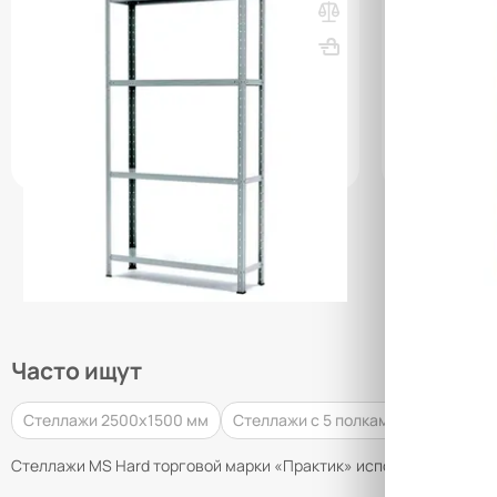
полки)
полок)
ВхШхГ, мм: 1850х1000х400
Вес, кг: 24.04
ВхШхГ, мм: 
(0)
(0)
1 698 000 сум
2 071 000 сум
4 136 00
q_66747
q_25818
В КОРЗИНУ
Часто ищут
Стеллажи 2500х1500 мм
Стеллажи с 5 полками
Стеллажи
Стеллажи MS Hard торговой марки «Практик» используются для х