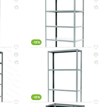
полок)
ес, кг: 32.58
ВхШхГ, мм: 3000х1000х500
Вес, кг: 36.12
(1)
00 сум
2 531 000 сум
3 087 000 сум
q_25819
РЗИНУ
В КОРЗИНУ
-18%
Код товара:
12883
х500 (6
Стеллаж MS HARD 1850х1000х300 (4
полки)
ес, кг: 38.68
ВхШхГ, мм: 1850х1000х300
Вес, кг: 21.52
(0)
00 сум
1 539 000 сум
1 877 000 сум
q_66746
РЗИНУ
В КОРЗИНУ
-18%
Код товара:
22826
х600 (9
Стеллаж MS HARD 2000х1000х500 (4