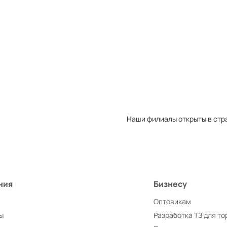
Закрыть
Перейти
Товаров в сравнении:
0
Закрыть
Перейти
Наши филиалы открыты в стр
ния
Бизнесу
Оптовикам
ы
Разработка ТЗ для то