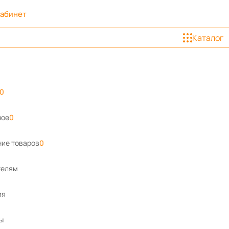
кабинет
Каталог
0
ное
0
ие товаров
0
телям
ия
ы