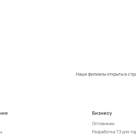
Закрыть
Перейти
Товаров в сравнении:
0
Закрыть
Перейти
Наши филиалы открыты в стр
ния
Бизнесу
Оптовикам
ы
Разработка ТЗ для то