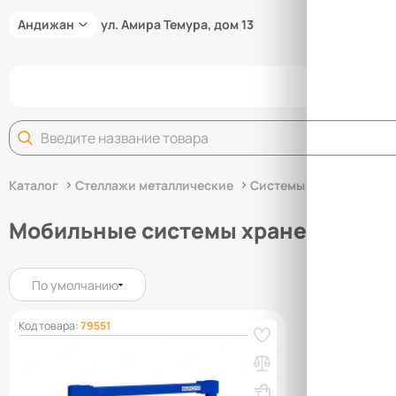
Андижан
ул. Амира Темура, дом 13
Задай
Каталог
Стеллажи металлические
Системы хранения инс
Мобильные системы хранения инс
По умолчанию
Код товара:
79551
Стеллаж для хранения рым-болтов
передвижной (1540х1590х800)
ВхШхГ, мм: 1540х1590х800
Вес, кг: 99