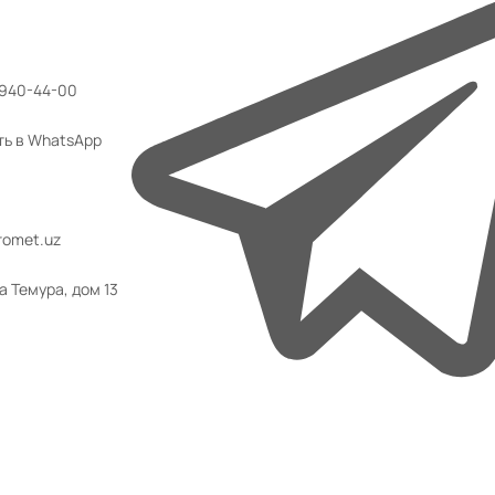
 940-44-00
ть в WhatsApp
omet.uz
а Темура, дом 13