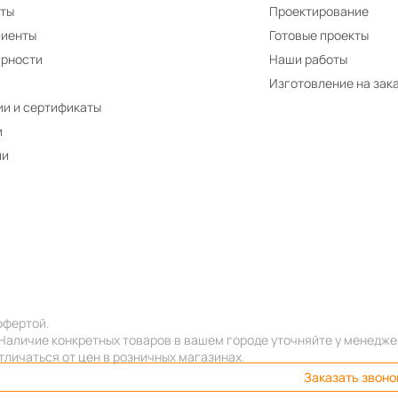
иты
Проектирование
лиенты
Готовые проекты
арности
Наши работы
Изготовление на зак
и и сертификаты
и
ии
офертой.
 Наличие конкретных товаров в вашем городе уточняйте у менедже
тличаться от цен в розничных магазинах.
Заказать звоно