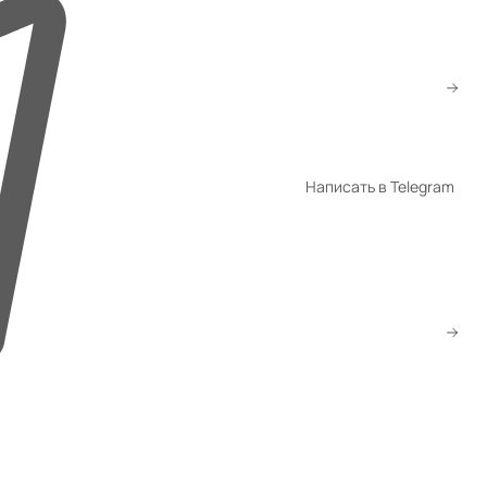
+998 94 940-44-00
+998 94 940-94-04
shop@promet.uz
Написать в Telegram
WhatsApp
Telegram
Скачать прайс
Заказать звонок