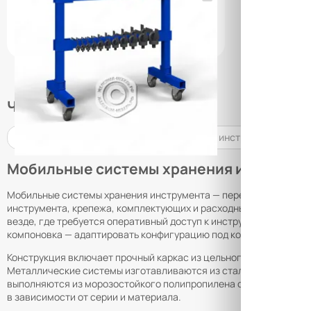
(0)
УТОЧНИТЬ НАЛИЧИЕ / ЦЕНУ
Часто ищут
Стеллажи глубиной 80 см
Стеллажи для инструмента
Сте
Мобильные системы хранения инструме
Мобильные системы хранения инструмента — передвижные модуль
инструмента, крепежа, комплектующих и расходных материалов.
везде, где требуется оперативный доступ к инструменту непоср
компоновка — адаптировать конфигурацию под конкретные зада
Конструкция включает прочный каркас из цельногнутого стальн
Металлические системы изготавливаются из стали толщиной от
выполняются из морозостойкого полипропилена с классом защиты
в зависимости от серии и материала.