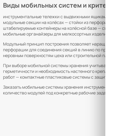
Виды мобильных систем и критерии выб
инструментальные тележки с выдвижными ящиками и полками — 
модульные секции на колёсах — стойки из перфорированного пр
штабелируемые контейнеры на колёсной базе — съёмная телеско
мобильные органайзеры для мелкосортных изделий — кассетницы 
Модульный принцип построения позволяет наращивать систему 
перфорации для соединения секций в линию по принципу «основ
неровным поверхностям цеха или строительной площадки.
При выборе мобильной системы хранения учитываются объём и 
герметичности и необходимость настенного крепления в стаци
работ — компактные пластиковые системы с защитой от влаги и 
Заказать мобильные системы хранения инструмента с доставкой
количество модулей под конкретные рабочие задачи.